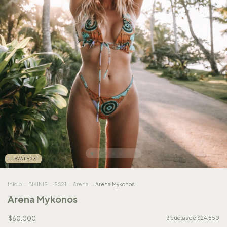
LLEVATE 2X1
Inicio
.
BIKINIS
.
SS21
.
Arena
.
Arena Mykonos
Arena Mykonos
$60.000
3
cuotas de
$24.550