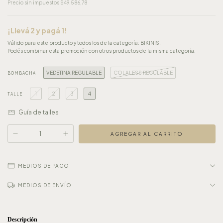
Precio sin impuestos
$49.586,78
¡Llevá 2 y pagá 1!
Válido para este producto y todos los de la categoría: BIKINIS.
Podés combinar esta promoción con otros productos de la misma categoría.
VEDETINA REGULABLE
COLALESS REGULABLE
BOMBACHA
1
2
3
4
TALLE
Guía de talles
MEDIOS DE PAGO
MEDIOS DE ENVÍO
Descripción