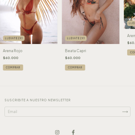
LLE
Aren
LLEVATE 2X1
LLEVATE 2X1
$60
Arena Rojo
Beata Capri
CO
$60.000
$60.000
COMPRAR
COMPRAR
SUSCRIBITE A NUESTRO NEWSLETTER