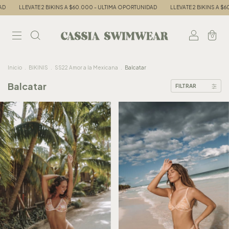
LLEVATE 2 BIKINS A $60.000 - ULTIMA OPORTUNIDAD
LLEVATE 2 BIKINS A $60
0
Inicio
.
BIKINIS
.
SS22 Amor a la Mexicana
.
Balcatar
Balcatar
FILTRAR