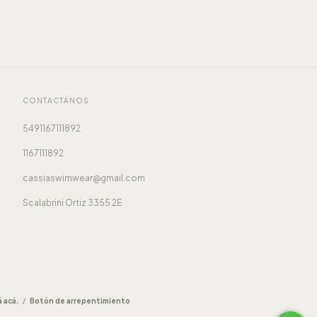
CONTACTÁNOS
5491167111892
1167111892
cassiaswimwear@gmail.com
Scalabrini Ortiz 3355 2E
 acá.
/
Botón de arrepentimiento