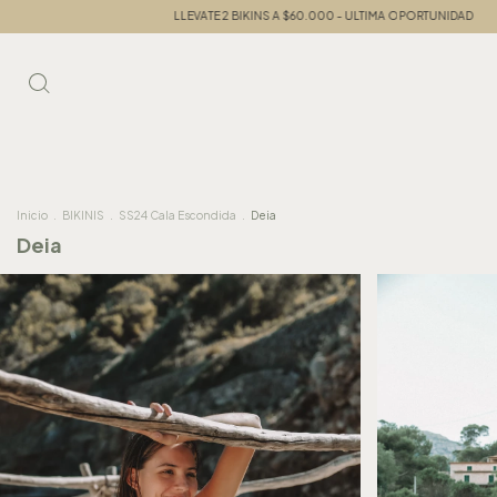
LLEVATE 2 BIKINS A $60.000 - ULTIMA OPORTUNIDAD
LLEVATE 2 
Inicio
.
BIKINIS
.
SS24 Cala Escondida
.
Deia
Deia