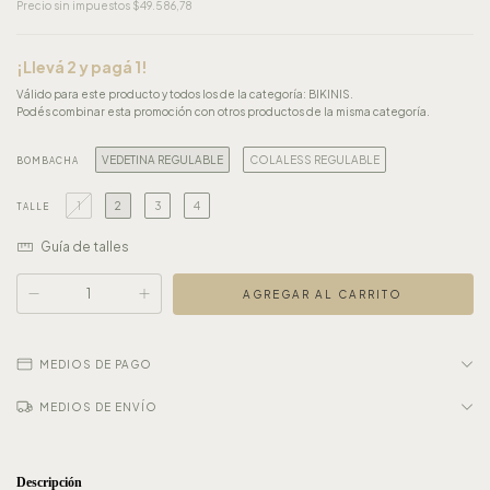
Precio sin impuestos
$49.586,78
¡Llevá 2 y pagá 1!
Válido para este producto y todos los de la categoría: BIKINIS.
Podés combinar esta promoción con otros productos de la misma categoría.
VEDETINA REGULABLE
COLALESS REGULABLE
BOMBACHA
1
2
3
4
TALLE
Guía de talles
MEDIOS DE PAGO
MEDIOS DE ENVÍO
Descripción