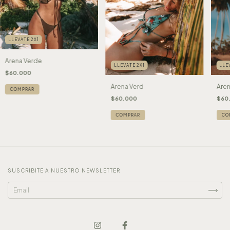
LLEVATE 2X1
Arena Verde
LLEVATE 2X1
LLE
$60.000
Arena Verd
Are
COMPRAR
$60.000
$60
COMPRAR
CO
SUSCRIBITE A NUESTRO NEWSLETTER