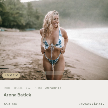
LLEVATE 2X1
Inicio
.
BIKINIS
.
SS21
.
Arena
.
Arena Batick
Arena Batick
$60.000
3
cuotas de
$24.550