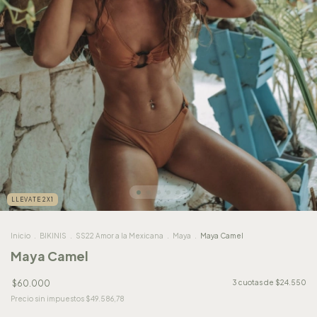
LLEVATE 2X1
Inicio
.
BIKINIS
.
SS22 Amor a la Mexicana
.
Maya
.
Maya Camel
Maya Camel
$60.000
3
cuotas de
$24.550
Precio sin impuestos
$49.586,78