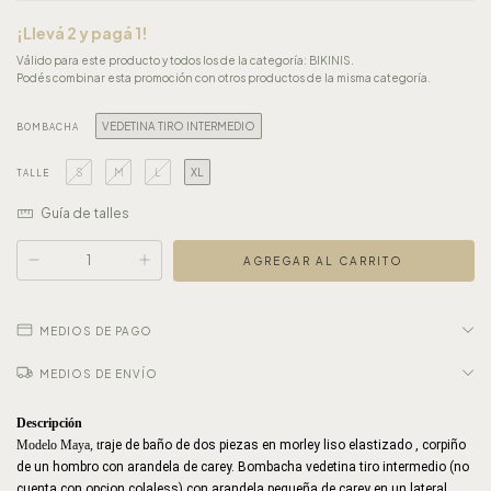
¡Llevá 2 y pagá 1!
Válido para este producto y todos los de la categoría: BIKINIS.
Podés combinar esta promoción con otros productos de la misma categoría.
VEDETINA TIRO INTERMEDIO
BOMBACHA
S
M
L
XL
TALLE
Guía de talles
MEDIOS DE PAGO
MEDIOS DE ENVÍO
Descripción
Modelo Maya, t
raje de baño de dos piezas en morley liso elastizado , corpiño 
de un hombro con arandela de carey. Bombacha vedetina tiro intermedio (no 
cuenta con opcion colaless) con arandela pequeña de carey en un lateral.