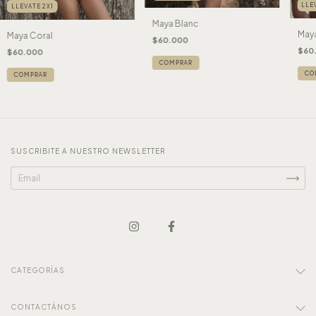
LLE
LLEVATE 2X1
Maya Blanc
Maya
Maya Coral
$60.000
$60
$60.000
COMPRAR
CO
COMPRAR
SUSCRIBITE A NUESTRO NEWSLETTER
CATEGORÍAS
CONTACTÁNOS